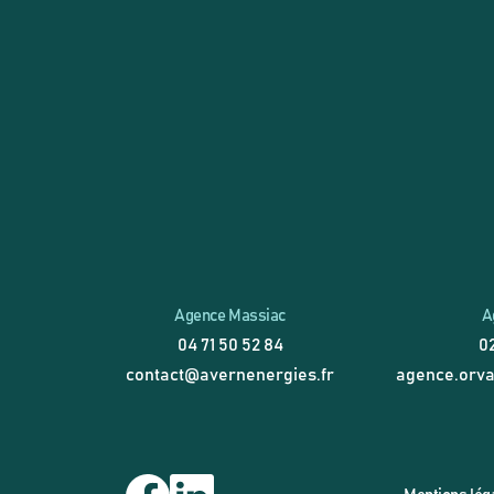
Agence Massiac
A
04 71 50 52 84
02
contact@avernenergies.fr
agence.orva