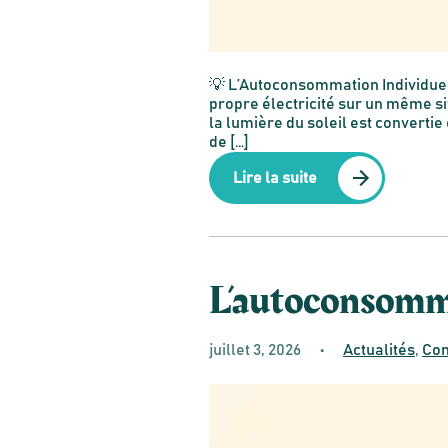
💡 L’Autoconsommation Individuell
propre électricité sur un même sit
la lumière du soleil est converti
de […]
Lire la suite
L’autoconsomma
juillet 3, 2026
•
Actualités
,
Con