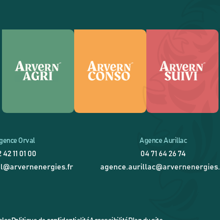
gence Orval
Agence Aurillac
 42 11 01 00
04 71 64 26 74
l@arvernenergies.fr
agence.aurillac@arvernenergies.